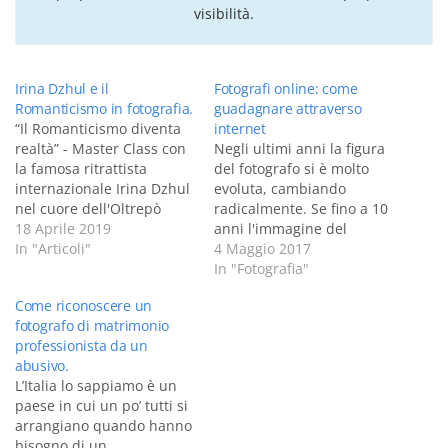
visibilità.
Irina Dzhul e il
Fotografi online: come
Romanticismo in fotografia.
guadagnare attraverso
“Il Romanticismo diventa
internet
realtà” - Master Class con
Negli ultimi anni la figura
la famosa ritrattista
del fotografo si è molto
internazionale Irina Dzhul
evoluta, cambiando
nel cuore dell'Oltrepò
radicalmente. Se fino a 10
Pavese. L’ucraina Irinza
18 Aprile 2019
anni l'immagine del
Dzhul, ricercata in tutto il
In "Articoli"
fotografo era quella di un
4 Maggio 2017
mondo per le sue visioni
professionista che
In "Fotografia"
creative, terrà un Master
lavorava presso un suo
Come riconoscere un
Class di due giorni
studio/negozio che di rado
fotografo di matrimonio
organizzato dall'agenzia
abbandonava, oggi invece
professionista da un
fotografica Garnet
il fotografo è un
abusivo.
Creative. All’interno della
professionista del tutto
L’Italia lo sappiamo è un
tenuta storica Pegazzera,
indipendente che incarna
paese in cui un po’ tutti si
ex Almo…
perfettamente la…
arrangiano quando hanno
bisogno di un