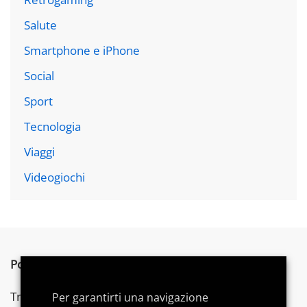
Salute
Smartphone e iPhone
Social
Sport
Tecnologia
Viaggi
Videogiochi
Postword.it
è un blog indipendente.
Troverai articoli su tecnologia,
videogames
e gadget,
Per garantirti una navigazione