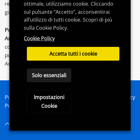
recensioni, consigli di acquisto e
guide
dedicate per
ottimale, utilizziamo cookie. Cliccando
sul pulsante “Accetto”, acconsentirai
goderti al meglio le tue
passioni
.
all’utilizzo di tutti cookie. Scopri di più
sulla Cookie Policy.
Postword.it
partecipa al Programma Affiliazione
Amazon
EU, un programma di affiliazione che
Cookie Policy
consente ai siti di percepire una commissione
Accetta tutti i cookie
pubblicitaria pubblicizzando e fornendo link al sito
Amazon.it.
Solo essenziali
Postword 2020 - Blog, passioni e condivisione - Privacy
Impostazioni
Policy - Cookie Policy - Sitemap
Cookie