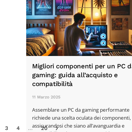
Migliori componenti per un PC d
gaming: guida all’acquisto e
compatibilità
11 Marzo 2025
Assemblare un PC da gaming performante
richiede una scelta oculata dei componenti,
assicurandosi che siano all’avanguardia e
3
4
…
20