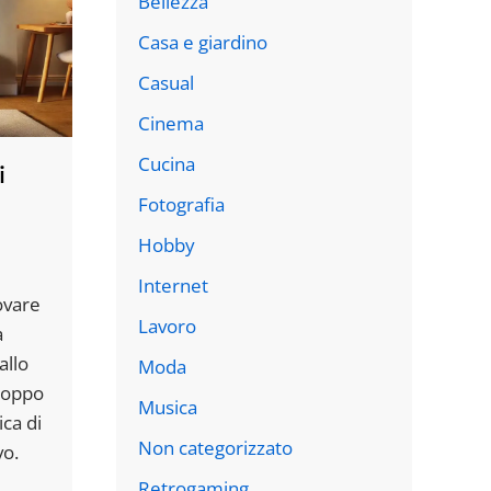
Bellezza
Casa e giardino
Casual
Cinema
Cucina
i
Fotografia
Hobby
Internet
rovare
Lavoro
a
allo
Moda
troppo
Musica
ica di
Non categorizzato
vo.
Retrogaming