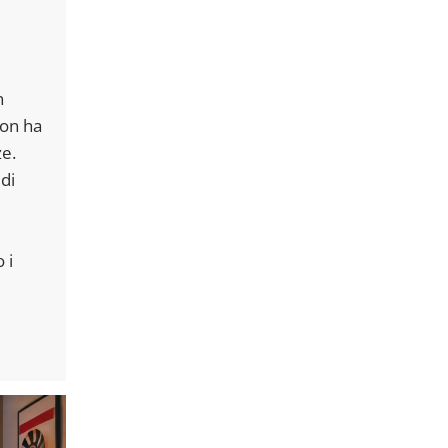
n
mon ha
e.
di
 i