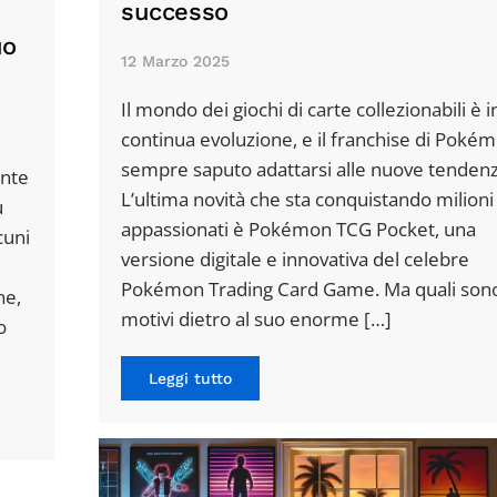
successo
uo
12 Marzo 2025
Il mondo dei giochi di carte collezionabili è i
continua evoluzione, e il franchise di Poké
sempre saputo adattarsi alle nuove tendenz
ente
L’ultima novità che sta conquistando milioni 
ù
appassionati è Pokémon TCG Pocket, una
cuni
versione digitale e innovativa del celebre
Pokémon Trading Card Game. Ma quali sono
ne,
motivi dietro al suo enorme […]
o
Leggi tutto