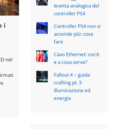
levetta analogica del
controller PS4
 i
Controller PS4 non si
accende più: cosa
fare
Cavo Ethernet: cos'è
ED nel
e a cosa serve?
Fallout 4 – guida
firmati
crafting pt. 3
va
illuminazione ed
energia