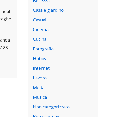
Bellezza
Casa e giardino
ondati
tteghe
Casual
Cinema
Cucina
tanea
ro di
Fotografia
Hobby
Internet
Lavoro
Moda
Musica
Non categorizzato
Retrogaming