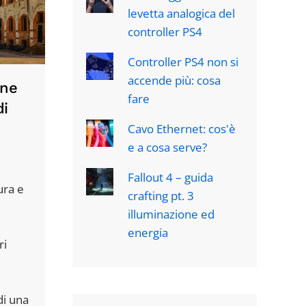
levetta analogica del
controller PS4
Controller PS4 non si
accende più: cosa
one
fare
di
Cavo Ethernet: cos'è
e a cosa serve?
Fallout 4 – guida
ura e
crafting pt. 3
illuminazione ed
energia
ri
di una