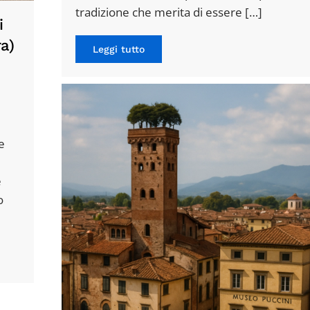
tradizione che merita di essere […]
i
ra)
Leggi tutto
e
è
o