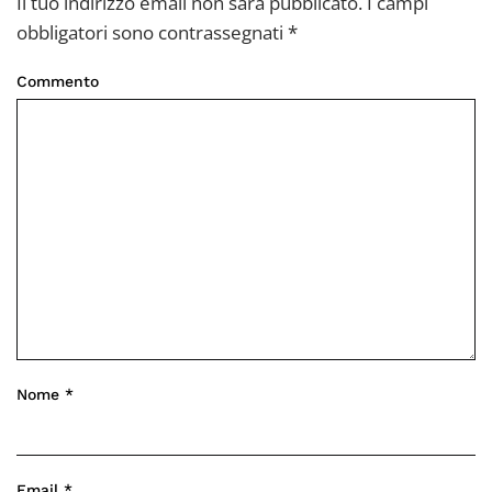
Il tuo indirizzo email non sarà pubblicato. I campi
obbligatori sono contrassegnati
*
Commento
Nome
*
Email
*