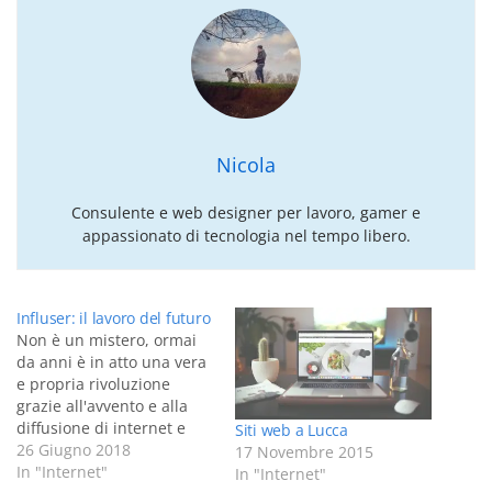
Nicola
Consulente e web designer per lavoro, gamer e
appassionato di tecnologia nel tempo libero.
Influser: il lavoro del futuro
Non è un mistero, ormai
da anni è in atto una vera
e propria rivoluzione
grazie all'avvento e alla
diffusione di internet e
Siti web a Lucca
soprattutto dei social. Se
26 Giugno 2018
17 Novembre 2015
da un lato vi sono delle
In "Internet"
In "Internet"