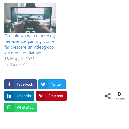
professioni "obsolete",
dall'altro sempre più
figure professionali vanno
a farsi posto in un
panorama ormai mutato
e…
Consulenza web marketing
per aziende gaming: come
far crescere un videogioco
sul mercato digitale
13 Maggio 2025
In "Lavoro"
Facebook
Twitter
0
LinkedIn
Pinterest
Shares
WhatsApp