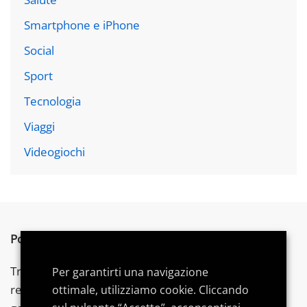
Smartphone e iPhone
Social
Sport
Tecnologia
Viaggi
Videogiochi
Postword.it
è un blog indipendente.
Troverai articoli su tecnologia,
videogames
e gadget,
Per garantirti una navigazione
recensioni, consigli di acquisto e
guide
dedicate per
ottimale, utilizziamo cookie. Cliccando