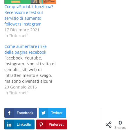
CompraSocial.it funziona?
Recensioni e test sul
servizio di aumento
followers instagram
17 Dicembre 2021
In "Internet"
Come aumentare i like
della pagina Facebook
Facebook, Youtube,
Instagram. Non si tratta di
semplici siti web di
intrattenimento e svago,
ma sono diventati alcuni
dei canali di marketing
20 Gennaio 2016
più importanti e visitati in
In "Internet"
assoluto. Questa la dice
lunga sull'importanza che
ha assunto aumentare i
Facebook
Twitter
like Facebook, le
visualizzazioni Youtube o i
0
LinkedIn
Pinterest
follower di Instagram. Non
Shares