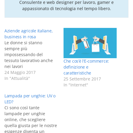
Consulente e web designer per lavoro, gamer e
appassionato di tecnologia nel tempo libero.
Aziende agricole italiane,
business in rosa
Le donne si stanno
sempre più
impossessando del
tessuto lavorativo anche
Che cos’è l’E-commerce:
nei lavori
definizione e
tradizionalmente feudo
24 Maggio 2017
caratteristiche
degli uomini, come le
In "Attualità"
25 Settembre 2017
aziende agricole,
In "Internet"
portando una ventata di
Lampada per unghie: UV o
freschezza e acquistando
LED?
sempre maggiore rilievo
Ci sono così tante
nel quadro complessivo
lampade per unghie
del mondo del lavoro. Un
online, che scegliere
dato significativo arriva
quella giusta per le nostre
dal milanese: le aziende
esigenze diventa un
gestite da donne