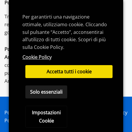
Postword.it
è un blog indipendente.
Troverai articoli su tecnologia,
videogames
e gadget,
Per garantirti una navigazione
recensioni, consigli di acquisto e
guide
dedicate per
ottimale, utilizziamo cookie. Cliccando
sul pulsante “Accetto”, acconsentirai
goderti al meglio le tue
passioni
.
all’utilizzo di tutti cookie. Scopri di più
sulla Cookie Policy.
Postword.it
partecipa al Programma Affiliazione
Amazon
EU, un programma di affiliazione che
Cookie Policy
consente ai siti di percepire una commissione
Accetta tutti i cookie
pubblicitaria pubblicizzando e fornendo link al sito
Amazon.it.
Solo essenziali
Postword 2020 - Blog, passioni e condivisione - Privacy
Impostazioni
Policy - Cookie Policy - Sitemap
Cookie