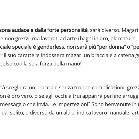
sona audace e dalla forte personalità
, sarà diverso. Magar
non grezzi, ma lavorati ad arte (bagni in oro, placcature,
ciale speciale è genderless, non sarà più “per donna” o “p
r il suo carattere indosserà magari un bracciale a catena g
polso con la sola forza della mano!
ità sceglierà un bracciale senza troppe complicazioni, grez
 è oro vero, o se agli occhi altrui apparirà perfino arruggi
l messaggio che invia. Le imperfezioni? Sono benvenute in
al solito, o diverso da un altro, indica lavoro manuale, art