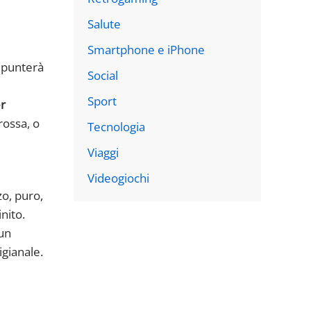
Salute
Smartphone e iPhone
i punterà
Social
Sport
er
rossa, o
Tecnologia
Viaggi
Videogiochi
zo, puro,
nito.
 un
igianale.