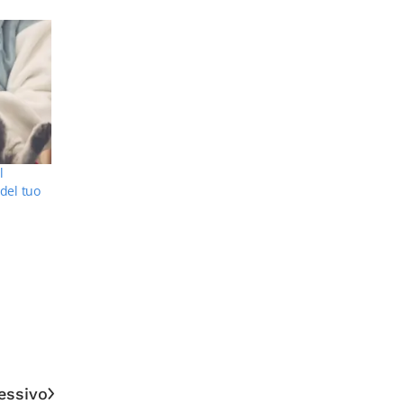
l
 del tuo
essivo