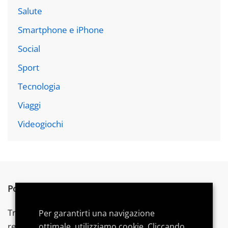
Salute
Smartphone e iPhone
Social
Sport
Tecnologia
Viaggi
Videogiochi
Postword.it
è un blog indipendente.
Troverai articoli su tecnologia,
videogames
e gadget,
Per garantirti una navigazione
recensioni, consigli di acquisto e
guide
dedicate per
ottimale, utilizziamo cookie. Cliccando