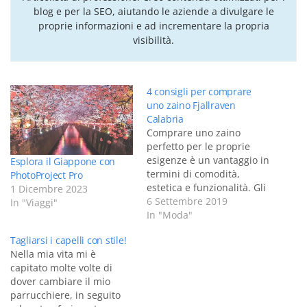
blog e per la SEO, aiutando le aziende a divulgare le
proprie informazioni e ad incrementare la propria
visibilità.
4 consigli per comprare
uno zaino Fjallraven
Calabria
Comprare uno zaino
perfetto per le proprie
esigenze è un vantaggio in
Esplora il Giappone con
termini di comodità,
PhotoProject Pro
estetica e funzionalità. Gli
1 Dicembre 2023
zaini hanno fatto
6 Settembre 2019
In "Viaggi"
tendenza in questa
In "Moda"
stagione, non è più
Tagliarsi i capelli con stile!
necessario dover andare
Nella mia vita mi è
in campeggio o in
capitato molte volte di
montagna per indossare
dover cambiare il mio
uno zaino e tantomeno
parrucchiere, in seguito
essere bambini nel