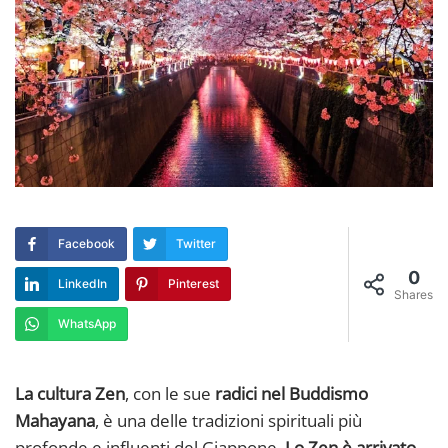
Facebook
Twitter
0
LinkedIn
Pinterest
Shares
WhatsApp
La cultura Zen
, con le sue
radici nel Buddismo
Mahayana
, è una delle tradizioni spirituali più
profonde e influenti del Giappone.
Lo Zen è arrivato