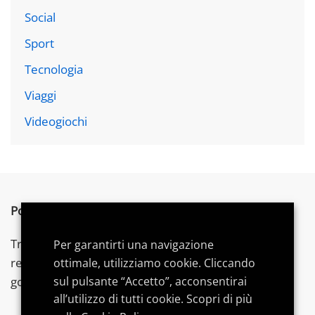
Social
Sport
Tecnologia
Viaggi
Videogiochi
Postword.it
è un blog indipendente.
Troverai articoli su tecnologia,
videogames
e gadget,
Per garantirti una navigazione
recensioni, consigli di acquisto e
guide
dedicate per
ottimale, utilizziamo cookie. Cliccando
sul pulsante “Accetto”, acconsentirai
goderti al meglio le tue
passioni
.
all’utilizzo di tutti cookie. Scopri di più