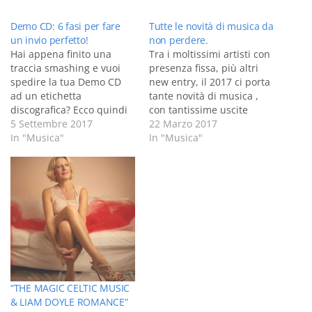
Demo CD: 6 fasi per fare
Tutte le novità di musica da
un invio perfetto!
non perdere.
Hai appena finito una
Tra i moltissimi artisti con
traccia smashing e vuoi
presenza fissa, più altri
spedire la tua Demo CD
new entry, il 2017 ci porta
ad un etichetta
tante novità di musica ,
discografica? Ecco quindi
con tantissime uscite
una guida in 6 fasi
5 Settembre 2017
discografiche degne di
22 Marzo 2017
semplici su come inviare
In "Musica"
nota, così vorrei elencarvi
In "Musica"
la tua Demo CD perfetta!
gli album più interessanti
Fase iniziale Selezione
usciti questo anno Brian
delle tracce La rima cosa
Eno, con il nuovo album
di cui abbiamo bisogno è
“Reflection” : un unico
quello di selezionare un…
singolo di 54…
“THE MAGIC CELTIC MUSIC
& LIAM DOYLE ROMANCE”