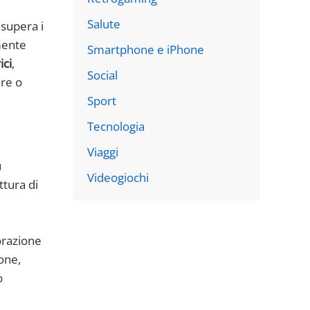
Salute
 supera i
amente
Smartphone e iPhone
ici
,
Social
are o
Sport
Tecnologia
Viaggi
u
Videogiochi
ttura di
borazione
one,
o