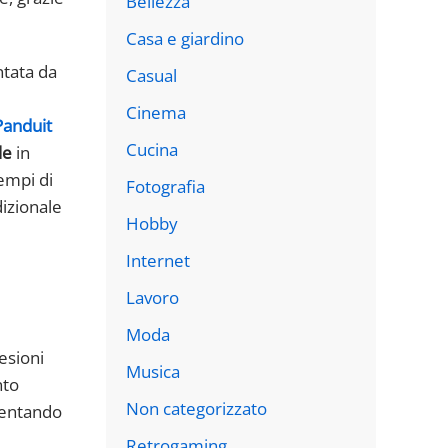
Bellezza
Casa e giardino
ntata da
Casual
Cinema
Panduit
Cucina
le
in
empi di
Fotografia
dizionale
Hobby
Internet
Lavoro
Moda
esioni
Musica
nto
Non categorizzato
umentando
Retrogaming