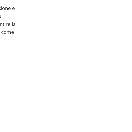
sione e
o
ntire la
te come