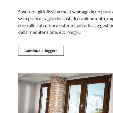
Nuova
detrazione
Sostituire gli infissi ha molti vantaggi da un punto
fiscale
vista pratico: taglio dei costi di riscaldamento, mi
per
controllo sul rumore esterno, più efficace gesti
la
della manutenzione, ecc. Negli...
sostituzione
degli
Continua a leggere
infissi