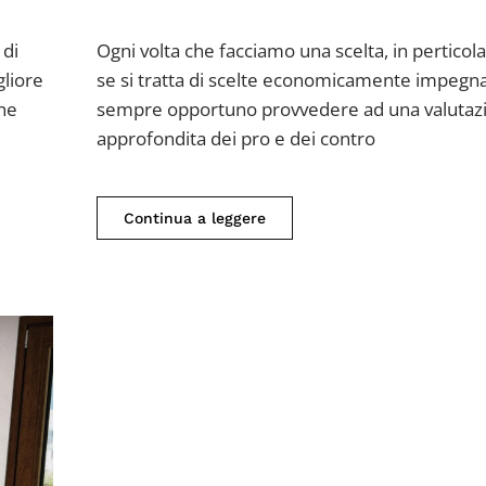
Tapparelle
 di
vs.
Ogni volta che facciamo una scelta, in pertico
gliore
Persiane,
se si tratta di scelte economicamente impegna
one
quale
sempre opportuno provvedere ad una valutaz
è
approfondita dei pro e dei contro
la
soluzione
Continua a leggere
più
indicata
per
la
casa?