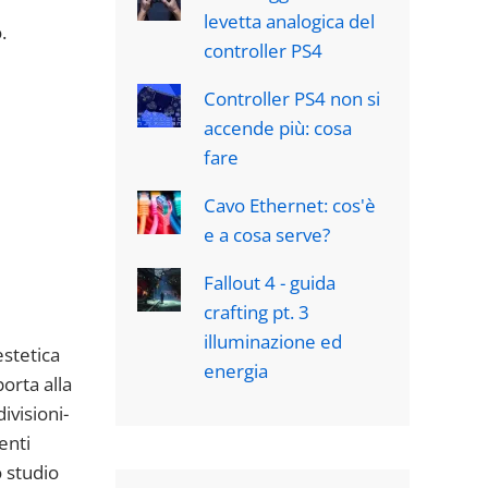
levetta analogica del
.
controller PS4
Controller PS4 non si
accende più: cosa
fare
Cavo Ethernet: cos'è
e a cosa serve?
Fallout 4 - guida
crafting pt. 3
illuminazione ed
estetica
energia
porta alla
ivisioni-
enti
o studio