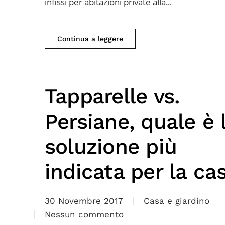
infissi
infissi per abitazioni private alla...
in
alluminio
Continua a leggere
Tapparelle vs.
Persiane, quale è 
soluzione più
indicata per la ca
30 Novembre 2017
Casa e giardino
Nessun commento
su