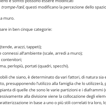
enti e soffitti possono essere modificati
e
trompe-l’œil
, questi modificano la percezione dello spazio
e a muro.
are in ben cinque categorie:
tende, arazzi, tappeti);
e connessi all’ambiente (scale, arredi a muro);
 contenitori;
a, perlopiù, portati (quadri, specchi).
obili che siano, è determinato da vari fattori, di natura sia 
atto, presupponendo l’utilizzo alla famiglia che lo utilizzerà, 
pianta di quelle che sono le varie partizioni e i diaframmi (d
uccessivamente alla divisione viene la collocazione degli elem
atterizzazione in base a uno o più stili correlati tra loro, l