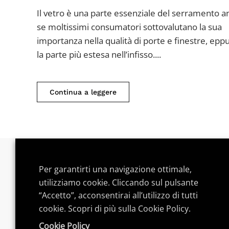
ragioni
Il vetro è una parte essenziale del serramento 
per
se moltissimi consumatori sottovalutano la sua
adottare
importanza nella qualità di porte e finestre, epp
serramenti
la parte più estesa nell’infisso....
a
doppi
Continua a leggere
vetri
Per garantirti una navigazione ottimale,
Postword.it
è un blog indipendente.
utilizziamo cookie. Cliccando sul pulsante
“Accetto”, acconsentirai all’utilizzo di tutti
Troverai articoli su tecnologia,
videogames
e gadg
cookie. Scopri di più sulla Cookie Policy.
acquisto e
guide
dedicate per goderti al meglio l
Cookie Policy