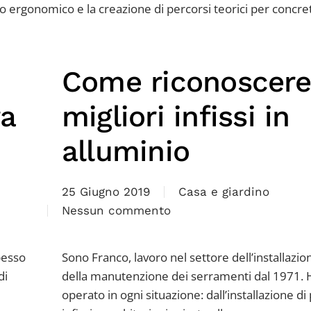
nto ergonomico e la creazione di percorsi teorici per concre
Come riconoscere
ra
migliori infissi in
alluminio
25 Giugno 2019
Casa e giardino
Nessun commento
su
Come
pesso
riconoscere
Sono Franco, lavoro nel settore dell’installazio
di
i
della manutenzione dei serramenti dal 1971. 
migliori
operato in ogni situazione: dall’installazione di