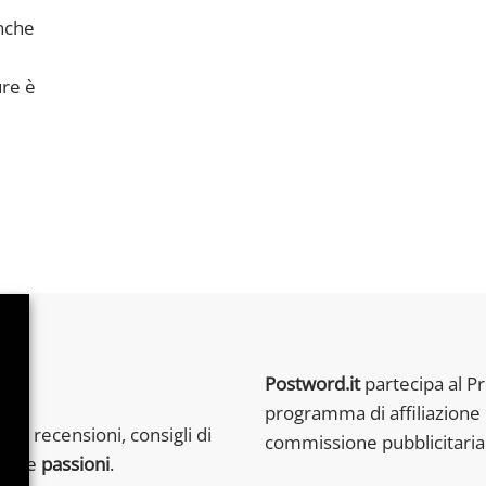
anche
ure è
Postword.it
partecipa al P
programma di affiliazione 
et, recensioni, consigli di
commissione pubblicitaria 
e tue
passioni
.