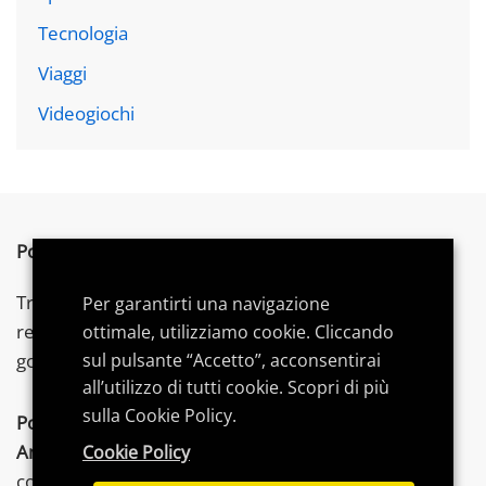
Tecnologia
Viaggi
Videogiochi
Postword.it
è un blog indipendente.
Troverai articoli su tecnologia,
videogames
e gadget,
Per garantirti una navigazione
recensioni, consigli di acquisto e
guide
dedicate per
ottimale, utilizziamo cookie. Cliccando
sul pulsante “Accetto”, acconsentirai
goderti al meglio le tue
passioni
.
all’utilizzo di tutti cookie. Scopri di più
sulla Cookie Policy.
Postword.it
partecipa al Programma Affiliazione
Amazon
EU, un programma di affiliazione che
Cookie Policy
consente ai siti di percepire una commissione