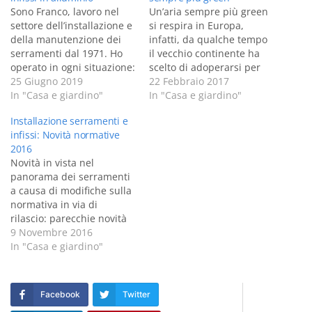
Sono Franco, lavoro nel
Un’aria sempre più green
settore dell’installazione e
si respira in Europa,
della manutenzione dei
infatti, da qualche tempo
serramenti dal 1971. Ho
il vecchio continente ha
operato in ogni situazione:
scelto di adoperarsi per
dall’installazione di porte
25 Giugno 2019
stimolare l’adozione di
22 Febbraio 2017
e infissi per abitazioni
In "Casa e giardino"
soluzioni a più ampio
In "Casa e giardino"
private alla posa di
risparmio energetico
Installazione serramenti e
serramenti blindati per
possibile. L’architettura
infissi: Novità normative
realtà aziendali, oggi vi
eco sostenibile sta
2016
parlerò degli infissi in
avanzando sempre di più,
Novità in vista nel
alluminio. In questo
tantissimi progetti in cui
panorama dei serramenti
articolo andremo ad
la funzionalità, l’estetica e
a causa di modifiche sulla
approfondire quelle che
l’ecologia si sposano
normativa in via di
sono…
creando…
rilascio: parecchie novità
su installazione e
9 Novembre 2016
manutenzione che, chi
In "Casa e giardino"
ama curare la propria
casa e tiene in
considerazione la
Facebook
Twitter
sicurezza d’infissi e