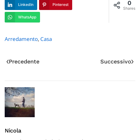
serramenti, dovrebbe
0
LinkedIn
Pinterest
conoscere. A Luglio 2016 è
Shares
nato un pacchetto di
WhatsApp
nuove…
Arredamento
,
Casa
Precedente
Successivo
Nicola