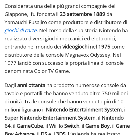
Considerata una delle più grandi compagnie del
Giappone, fu fondata il
23 settembre 1889
da
Yamauchi Fusajirō come produttore e distributore di
giochi di carte
. Nel corso della sua storia Nintendo ha
realizzato diversi giochi meccanici ed elettronici,
entrando nel mondo dei
videogiochi
nel
1975
come
distributore della console Magnavox Odyssey. Nel
1977 lanciò con successo la propria linea di console
denominata Color TV Game.
Dagli
anni ottanta
ha prodotto numerose console da
tavolo e portatili che hanno venduto oltre 750 milioni
di unità. Tra le console che hanno venduto più di 10
milioni figurano il
Nintendo Entertainment System
, il
Super Nintendo Entertainment System
, il
Nintendo
64
, il
GameCube
, il
Wii
, lo
Switch
, il
Game Boy
, il
Game
Boy Advance
, il
DS
e il
3DS
. L’azienda ha realizzato