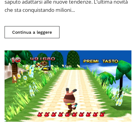
i
saputo adattarsi alle nuove tendenze. L’ultima novità
motivi
che sta conquistando milioni...
del
successo
Continua a leggere