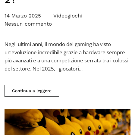
14 Marzo 2025
Videogiochi
Nessun commento
su
Le
migliori
Negli ultimi anni, il mondo del gaming ha visto
console
un’evoluzione incredibile grazie a hardware sempre
del
più avanzati e a una competizione serrata tra i colossi
2025:
del settore. Nel 2025, i giocatori...
quale
scegliere
Continua a leggere
tra
PS5
Pro,
Xbox
e
Switch