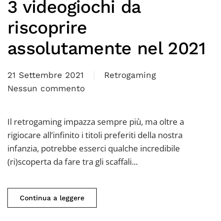
3 videogiochi da
riscoprire
assolutamente nel 2021
21 Settembre 2021
Retrogaming
Nessun commento
su
3
videogiochi
Il retrogaming impazza sempre più, ma oltre a
da
rigiocare all’infinito i titoli preferiti della nostra
riscoprire
infanzia, potrebbe esserci qualche incredibile
assolutamente
(ri)scoperta da fare tra gli scaffali...
nel
2021
Continua a leggere