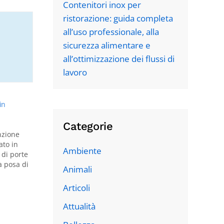
Contenitori inox per
ristorazione: guida completa
all’uso professionale, alla
sicurezza alimentare e
all’ottimizzazione dei flussi di
lavoro
in
Categorie
nzione
ato in
Ambiente
 di porte
la posa di
Animali
endali,
uminio.
Articoli
Attualità