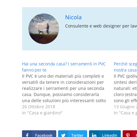
Nicola
Consulente e web designer per lavo
Hai una seconda casa? I serramenti in PVC
Perché sceg
fanno per te
nostra casa
Il PVC è uno dei materiali più completi e
Il PVC (pol
versatili da tenere in considerazioni per
sintesi der
realizzare i serramenti per una seconda
naturali: et
casa. Dunque, possiamo considerarla
cloro (estr
una delle soluzioni più interessanti sotto
sono gli ef
diversi punti di vista, soprattutto da
26 Ottobre 2018
materiale o
13 Giugno 
quello tecnico visto che offre la
In "Casa e giardino"
isolante te
In "Casa e 
possibilità di poter usufruire di un alto…
alle intemp
insensibil
Facebook
Twitter
LinkedIn