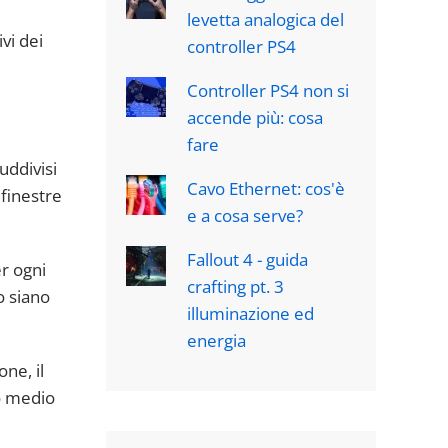
levetta analogica del
vi dei
controller PS4
Controller PS4 non si
accende più: cosa
fare
uddivisi
Cavo Ethernet: cos'è
 finestre
e a cosa serve?
Fallout 4 - guida
er ogni
crafting pt. 3
o siano
illuminazione ed
energia
ne, il
so medio