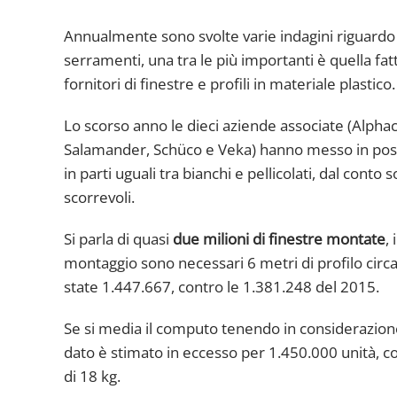
Annualmente sono svolte varie indagini riguardo a
serramenti, una tra le più importanti è quella fat
fornitori di finestre e profili in materiale plastico.
Lo scorso anno le dieci aziende associate (Alphac
Salamander, Schüco e Veka) hanno messo in posa in
in parti uguali tra bianchi e pellicolati, dal conto
scorrevoli.
Si parla di quasi
due milioni di finestre montate
,
montaggio sono necessari 6 metri di profilo circa
state 1.447.667, contro le 1.381.248 del 2015.
Se si media il computo tenendo in considerazione 
dato è stimato in eccesso per 1.450.000 unità, c
di 18 kg.