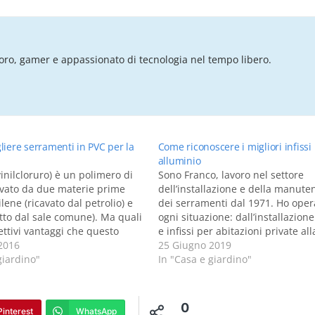
ro, gamer e appassionato di tecnologia nel tempo libero.
liere serramenti in PVC per la
Come riconoscere i migliori infissi 
alluminio
ivinilcloruro) è un polimero di
Sono Franco, lavoro nel settore
ivato da due materie prime
dell’installazione e della manute
ilene (ricavato dal petrolio) e
dei serramenti dal 1971. Ho oper
atto dal sale comune). Ma quali
ogni situazione: dall’installazione
fettivi vantaggi che questo
e infissi per abitazioni private al
ffre? Il PVC è un eccellente
2016
serramenti blindati per realtà azi
25 Giugno 2019
rmico e acustico, resiste bene
giardino"
oggi vi parlerò degli infissi in all
In "Casa e giardino"
erie, è impermeabile,
In questo articolo andremo ad
e…
approfondire quelle che sono…
0
Pinterest
WhatsApp