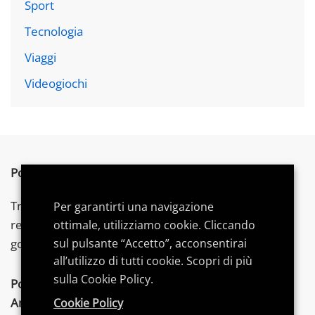
Sport
Tecnologia
Viaggi
Videogiochi
Postword.it
è un blog indipendente.
Troverai articoli su tecnologia,
videogames
e gadget,
Per garantirti una navigazione
recensioni, consigli di acquisto e
guide
dedicate per
ottimale, utilizziamo cookie. Cliccando
sul pulsante “Accetto”, acconsentirai
goderti al meglio le tue
passioni
.
all’utilizzo di tutti cookie. Scopri di più
sulla Cookie Policy.
Postword.it
partecipa al Programma Affiliazione
Amazon
EU, un programma di affiliazione che
Cookie Policy