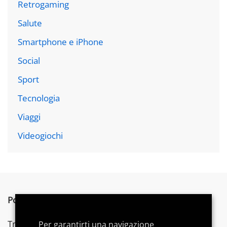
Retrogaming
Salute
Smartphone e iPhone
Social
Sport
Tecnologia
Viaggi
Videogiochi
Postword.it
è un blog indipendente.
Troverai articoli su tecnologia,
videogames
e gadget,
Per garantirti una navigazione