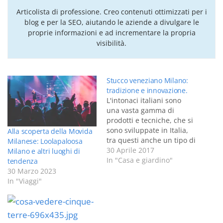
Articolista di professione. Creo contenuti ottimizzati per i
blog e per la SEO, aiutando le aziende a divulgare le
proprie informazioni e ad incrementare la propria
visibilità.
Stucco veneziano Milano:
tradizione e innovazione.
L'intonaci italiani sono
una vasta gamma di
prodotti e tecniche, che si
sono sviluppate in Italia,
Alla scoperta della Movida
tra questi anche un tipo di
Milanese: Loolapaloosa
stucco in calce, lo stucco
30 Aprile 2017
Milano e altri luoghi di
veneziano Milano. I
In "Casa e giardino"
tendenza
materiali e i processi
30 Marzo 2023
originali erano usati fin
In "Viaggi"
dai tempi dell'Impero
Romano, e venivano
impiegati come elemento
decorativo a parete,…