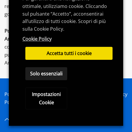
recensioni, consigli di acquisto e
guide
dedicate per
ottimale, utilizziamo cookie. Cliccando
sul pulsante “Accetto”, acconsentirai
goderti al meglio le tue
passioni
.
all’utilizzo di tutti cookie. Scopri di più
sulla Cookie Policy.
Postword.it
partecipa al Programma Affiliazione
Amazon
EU, un programma di affiliazione che
Cookie Policy
consente ai siti di percepire una commissione
Accetta tutti i cookie
pubblicitaria pubblicizzando e fornendo link al sito
Amazon.it.
Solo essenziali
Postword 2020 - Blog, passioni e condivisione - Privacy
Impostazioni
Policy - Cookie Policy - Sitemap
Cookie