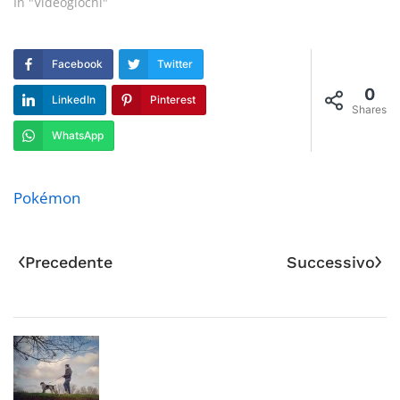
In "Videogiochi"
Facebook
Twitter
0
LinkedIn
Pinterest
Shares
WhatsApp
Pokémon
Precedente
Successivo