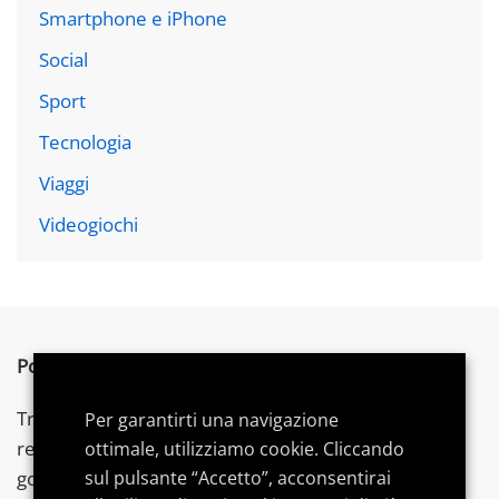
Smartphone e iPhone
Social
Sport
Tecnologia
Viaggi
Videogiochi
Postword.it
è un blog indipendente.
Troverai articoli su tecnologia,
videogames
e gadget,
Per garantirti una navigazione
recensioni, consigli di acquisto e
guide
dedicate per
ottimale, utilizziamo cookie. Cliccando
sul pulsante “Accetto”, acconsentirai
goderti al meglio le tue
passioni
.