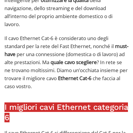
intelligente per
ottimizzare la qualità
della
navigazione, dello streaming e del download
all’interno del proprio ambiente domestico o di
lavoro.
Il cavo Ethernet Cat-6 è considerato uno degli
standard per la rete del Fast Ethernet, nonché il
must-
have
per una connessione (domestica o di lavoro) ad
alte prestazioni. Ma
quale cavo scegliere
? In rete se
ne trovano moltissimi. Diamo un’occhiata insieme per
trovare il migliore cavo
Ethernet Cat-6
che faccia al
caso vostro.
I migliori cavi Ethernet categoria
6
Il cavo Ethernet Cat-6 si differenziano dal Cat-5 per la