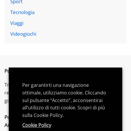
Sport
Tecnologia
Viaggi
Videogiochi
Postword.it
è un blog indipendente.
Troverai articoli su tecnologia,
videogames
e gadget,
Per garantirti una navigazione
recensioni, consigli di acquisto e
guide
dedicate per
ottimale, utilizziamo cookie. Cliccando
sul pulsante “Accetto”, acconsentirai
goderti al meglio le tue
passioni
.
all’utilizzo di tutti cookie. Scopri di più
sulla Cookie Policy.
Postword.it
partecipa al Programma Affiliazione
Amazon
EU, un programma di affiliazione che
Cookie Policy