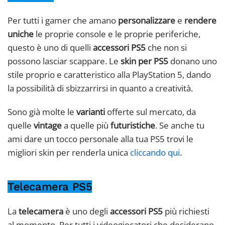
Per tutti i gamer che amano
personalizzare
e
rendere
uniche
le proprie console e le proprie periferiche,
questo è uno di quelli
accessori PS5
che non si
possono lasciar scappare. Le
skin per PS5
donano uno
stile proprio e caratteristico alla PlayStation 5, dando
la possibilità di sbizzarrirsi in quanto a creatività.
Sono già molte le
varianti
offerte sul mercato, da
quelle
vintage
a quelle più
futuristiche
. Se anche tu
ami dare un tocco personale alla tua PS5 trovi le
migliori skin per renderla unica
cliccando qui
.
Telecamera PS5
La
telecamera
è uno degli
accessori PS5
più richiesti
al momento. Per tutti i videogiocatori che desiderano